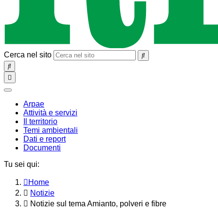
Cerca nel sito
SEARCH
Toggle
navigation
chiudi
Arpae
Attività e servizi
Il territorio
Temi ambientali
Dati e report
Documenti
Tu sei qui:
Home
Notizie
Notizie sul tema Amianto, polveri e fibre