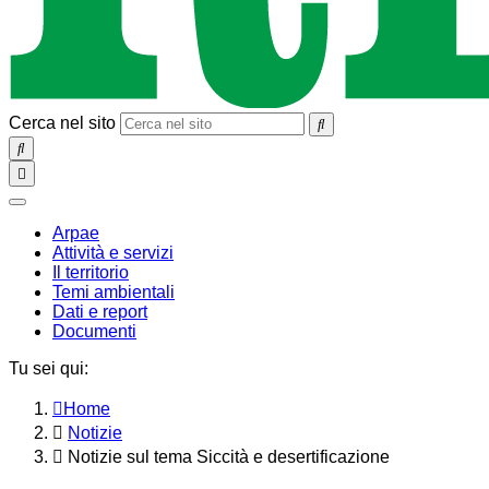
Cerca nel sito
SEARCH
Toggle
navigation
chiudi
Arpae
Attività e servizi
Il territorio
Temi ambientali
Dati e report
Documenti
Tu sei qui:
Home
Notizie
Notizie sul tema Siccità e desertificazione