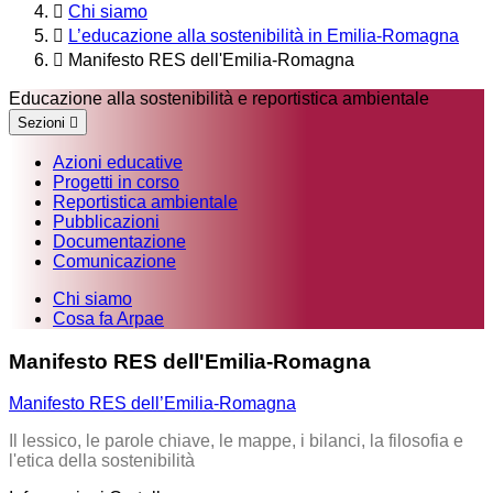
Chi siamo
L’educazione alla sostenibilità in Emilia-Romagna
Manifesto RES dell'Emilia-Romagna
Educazione alla sostenibilità e reportistica ambientale
Sezioni
Azioni educative
Progetti in corso
Reportistica ambientale
Pubblicazioni
Documentazione
Comunicazione
Chi siamo
Cosa fa Arpae
Manifesto RES dell'Emilia-Romagna
Manifesto RES dell’Emilia-Romagna
Il lessico, le parole chiave, le mappe, i bilanci, la filosofia e
l'etica della sostenibilità