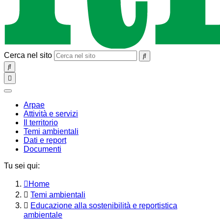
Cerca nel sito
SEARCH
Toggle
navigation
chiudi
Arpae
Attività e servizi
Il territorio
Temi ambientali
Dati e report
Documenti
Tu sei qui:
Home
Temi ambientali
Educazione alla sostenibilità e reportistica
ambientale