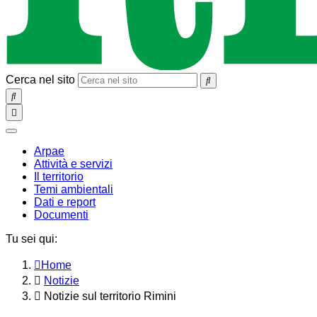
Cerca nel sito
SEARCH
Toggle
navigation
chiudi
Arpae
Attività e servizi
Il territorio
Temi ambientali
Dati e report
Documenti
Tu sei qui:
Home
Notizie
Notizie sul territorio Rimini