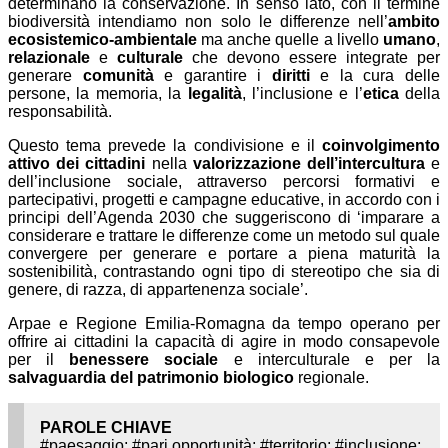
determinano la conservazione. In senso lato, con il termine
biodiversità intendiamo non solo le differenze nell’
ambito
ecosistemico-ambientale
ma anche quelle a livello
umano
,
relazionale
e
culturale
che devono essere integrate per
generare
comunità
e garantire i
diritti
e la cura delle
persone, la memoria, la
legalità
, l’inclusione e l’
etica
della
responsabilità.
Questo tema prevede la condivisione e il
coinvolgimento
attivo dei cittadini
nella
valorizzazione dell’intercultura
e
dell’inclusione sociale, attraverso percorsi formativi e
partecipativi, progetti e campagne educative, in accordo con i
principi dell’Agenda 2030 che suggeriscono di ‘imparare a
considerare e trattare le differenze come un metodo sul quale
convergere per generare e portare a piena maturità la
sostenibilità, contrastando ogni tipo di stereotipo che sia di
genere, di razza, di appartenenza sociale’.
Arpae e Regione Emilia-Romagna da tempo operano per
offrire ai cittadini la capacità di agire in modo consapevole
per il
benessere sociale
e interculturale e per la
salvaguardia del patrimonio biologico
regionale.
PAROLE CHIAVE
#paesaggio; #pari opportunità; #territorio; #inclusione;