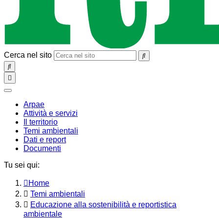
Cerca nel sito
SEARCH
Toggle
navigation
chiudi
Arpae
Attività e servizi
Il territorio
Temi ambientali
Dati e report
Documenti
Tu sei qui:
Home
Temi ambientali
Educazione alla sostenibilità e reportistica
ambientale